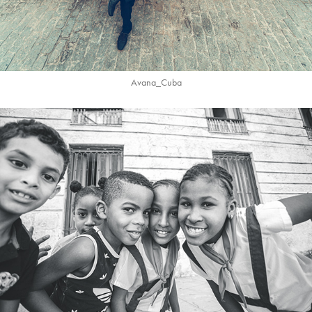
Avana_Cuba