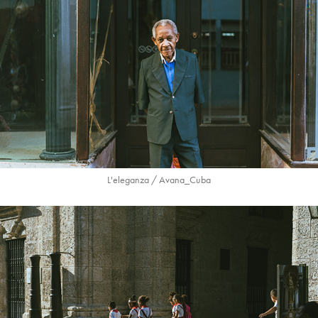
L'eleganza / Avana_Cuba