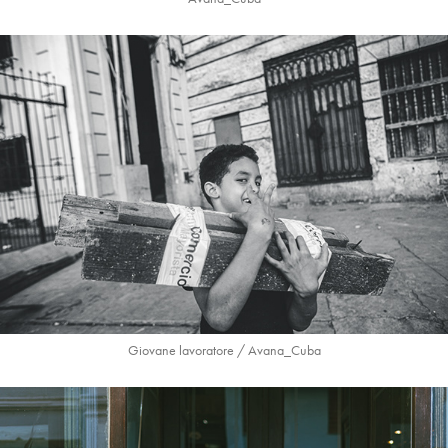
Giovane lavoratore / Avana_Cuba