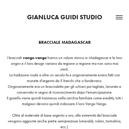
GIANLUCA GUIDI STUDIO
BRACCIALE MADAGASCAR
I bracciali
vango vango
hanno un valore storico in Madagascar e le loro
origini e il loro design variano da regione a regione ma non sono mai
simili.
La tradizione risale a oltre un secolo fa e originariamente erano fatti con
monete d'argento da 5 franchi che si fondevano.
Originariamente era un braccialetto per gli schiavi poi tagliato, lavorato e
conservato in segno di riconoscimento dopo l'emancipazione.
Il gioiello viene quindi trasmesso nella cerchia familiare come eredità, tutti i
malgasci devono quindi indossare il loro Vango Vango.
Oltre al materiale di base argento o oro, alle estremità del bracciale
vengono aggiunte anche pietre semipreziose (smeraldi, rubini, tormalina,
ecc.).