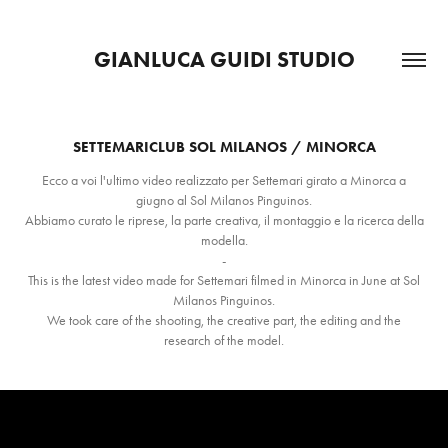
GIANLUCA GUIDI STUDIO
SETTEMARICLUB SOL MILANOS / MINORCA
Ecco a voi l'ultimo video realizzato per Settemari girato a Minorca a
giugno al Sol Milanos Pinguinos.
Abbiamo curato le riprese, la parte creativa, il montaggio e la ricerca della
modella.
-
This is the latest video made for Settemari filmed in Minorca in June at Sol
Milanos Pinguinos.
We took care of the shooting, the creative part, the editing and the
research of the model.